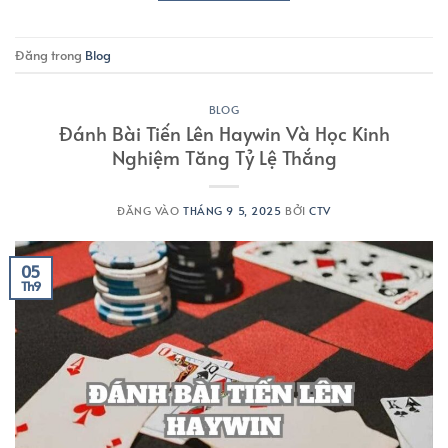
Đăng trong
Blog
BLOG
Đánh Bài Tiến Lên Haywin Và Học Kinh
Nghiệm Tăng Tỷ Lệ Thắng
ĐĂNG VÀO
THÁNG 9 5, 2025
BỞI
CTV
05
Th9