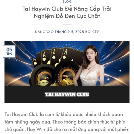
BLOG
Tai Haywin Club Để Nâng Cấp Trải
Nghiệm Đỏ Đen Cực Chất
ĐĂNG VÀO
THÁNG 9 5, 2025
BỞI
CTV
05
Th9
Tai Haywin Club là cụm từ khóa được nhiều khách quan
tâm những ngày qua. Theo thông báo chính thức từ phía
chủ quản, Hay Win đã cho ra mắt ứng dụng với một phiên